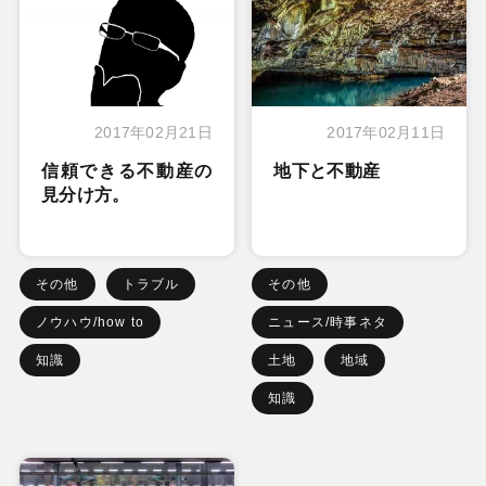
2017年02月21日
2017年02月11日
信頼できる不動産の
地下と不動産
見分け方。
その他
トラブル
その他
ノウハウ/how to
ニュース/時事ネタ
知識
土地
地域
知識