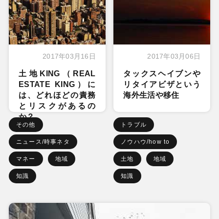
2017年03月16日
2017年03月06日
土地KING（REAL
タックスヘイブンや
ESTATE KING）に
リタイアビザという
は、どれほどの責務
海外生活や移住
とリスクがあるの
か？
その他
トラブル
ニュース/時事ネタ
ノウハウ/how to
マネー
地域
土地
地域
知識
知識