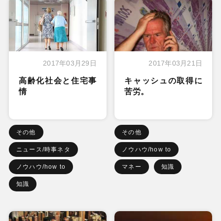
2017年03月29日
2017年03月21日
高齢化社会と住宅事
キャッシュの取得に
情
苦労。
その他
その他
ニュース/時事ネタ
ノウハウ/how to
ノウハウ/how to
マネー
知識
知識