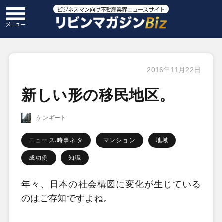
2016年11月22日
新しい形の移民地区。
ケンギート
ニュース/時事ネタ
マンション
地域
成功例
知識
年々、日本の社会構図に変化が生じている
のはご存知ですよね。