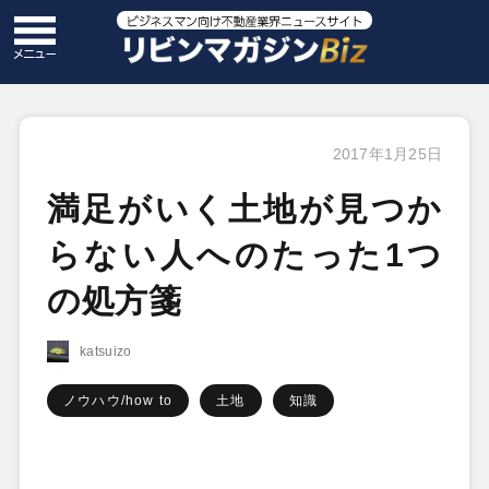
2017年1月25日
満足がいく土地が見つか
らない人へのたった1つ
の処方箋
katsuizo
ノウハウ/how to
土地
知識