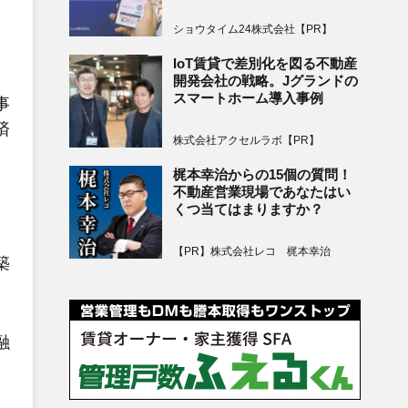
ショウタイム24株式会社【PR】
IoT賃貸で差別化を図る不動産
開発会社の戦略。Jグランドの
スマートホーム導入事例
事
済
株式会社アクセルラボ【PR】
梶本幸治からの15個の質問！
不動産営業現場であなたはい
くつ当てはまりますか？
【PR】株式会社レコ 梶本幸治
築
融