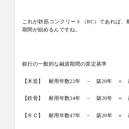
これが鉄筋コンクリート（RC）であれば、耐
期間が組めるんですね。
銀行の一般的な融資期間の算定基準
【木造】 耐用年数22年 － 築20年 ＝ 
【鉄骨】 耐用年数
34
年 － 築
20
年 ＝ 
【ＲＣ】 耐用年数
47
年 － 築
20
年 ＝ 