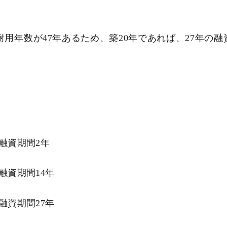
用年数が47年あるため、築20年であれば、27年の融
融資期間2年
融資期間
14
年
融資期間
27
年