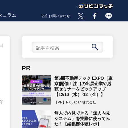
タコラム
お問い合わせ
9日
PR
第6回不動産テック EXPO［東
京]開催！注目の出展企業や必
聴セミナーをピックアップ
【12/10（水）-12（金）】
な
【PR】RX Japan 株式会社
無人で内見できる「無人内見
システム」を実際に使ってみ
た！【編集部体験レポ】