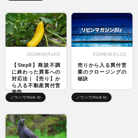
2019年06月19日
2019年06月12日
【Step9】商談不調
売りから入る買付営
に終わった買客への
業のクロージングの
対応法｜【売り】か
秘訣
ら入る不動産買付営
業⑫
ノウハウ/how to
ノウハウ/how to