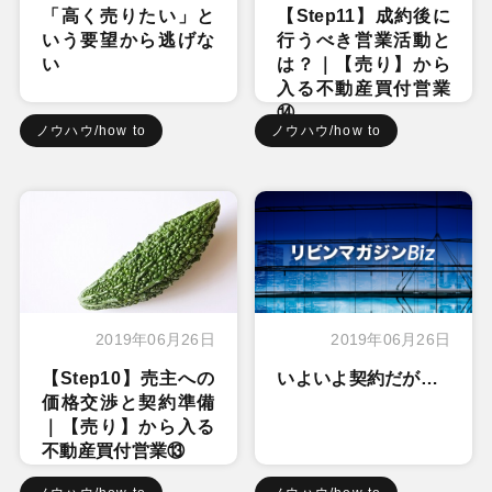
「高く売りたい」と
【Step11】成約後に
いう要望から逃げな
行うべき営業活動と
い
は？｜【売り】から
入る不動産買付営業
⑭
ノウハウ/how to
ノウハウ/how to
2019年06月26日
2019年06月26日
【Step10】売主への
いよいよ契約だが…
価格交渉と契約準備
｜【売り】から入る
不動産買付営業⑬