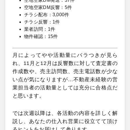
空地空家DM発送：37件
空地空家DM反響：5件
チラシ配布：3,000件
チラシ反響：1件
業者訪問：1件
物件確認：15件
月によってやや活動量にバラつきが見ら
れ、11月と12月は反響数に対して査定書の
作成数や、売主訪問数、売主電話数が少な
い点が気になりますが…不動産未経験の営
業担当者の活動量としては充分に合格点だ
と思います。
では次週以降は、各活動の内容を詳しく解
説し、あなたの仕入れ営業に役立てて頂け
るヒントをお届けして参ります。