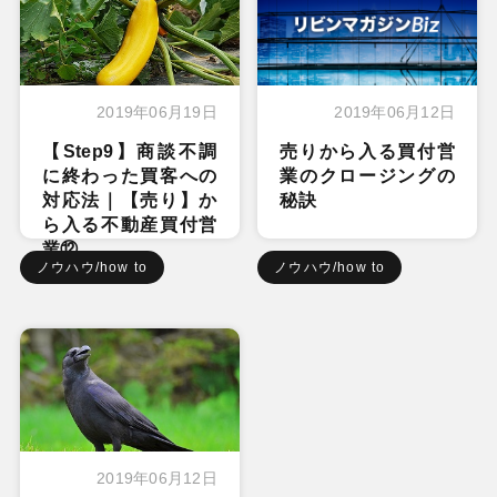
2019年06月19日
2019年06月12日
【Step9】商談不調
売りから入る買付営
に終わった買客への
業のクロージングの
対応法｜【売り】か
秘訣
ら入る不動産買付営
業⑫
ノウハウ/how to
ノウハウ/how to
2019年06月12日