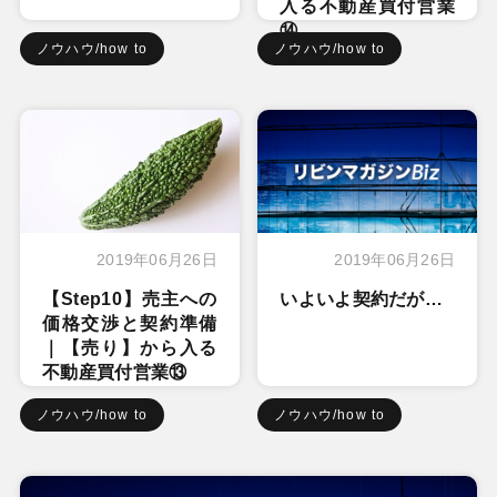
入る不動産買付営業
⑭
ノウハウ/how to
ノウハウ/how to
2019年06月26日
2019年06月26日
【Step10】売主への
いよいよ契約だが…
価格交渉と契約準備
｜【売り】から入る
不動産買付営業⑬
ノウハウ/how to
ノウハウ/how to