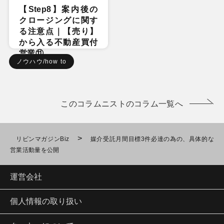
【Step8】案内後の
クロージングに関す
る注意点｜【売り】
から入る不動産買付
営業⑪
ノウハウ/how to
このコラムニストのコラム一覧へ
>
リビンマガジンBiz
媒介受託月間目標3件必達の為の、具体的な
営業活動量を公開
運営会社
個人情報の取り扱い