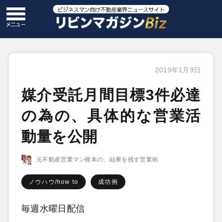
2019年1月9日
媒介受託月間目標3件必達
の為の、具体的な営業活
動量を公開
元不動産営業マン梶本の、結果を残す営業術
ノウハウ/how to
成功例
毎週水曜日配信