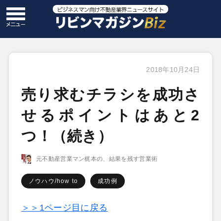
2018年10月24日
売り求むチラシを成功さ
せるポイントはあと2
つ！（続き）
元不動産営業マン梶本の、結果を残す営業術
ノウハウ/how to
成功例
＞＞1ページ目に戻る