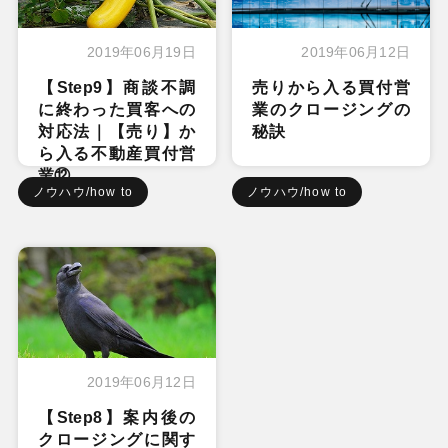
2019年06月19日
2019年06月12日
【Step9】商談不調
売りから入る買付営
に終わった買客への
業のクロージングの
対応法｜【売り】か
秘訣
ら入る不動産買付営
業⑫
ノウハウ/how to
ノウハウ/how to
2019年06月12日
【Step8】案内後の
クロージングに関す