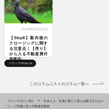
2019年06月12日
【Step8】案内後の
クロージングに関す
る注意点｜【売り】
から入る不動産買付
営業⑪
ノウハウ/how to
このコラムニストのコラム一覧へ
>
リビンマガジンBiz
出会う人、全員が客だと思えば腹も立たない
｜トップ営業に学ぶ不動産営業術