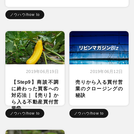
ノウハウ/how to
2019年06月19日
2019年06月12日
【Step9】商談不調
売りから入る買付営
に終わった買客への
業のクロージングの
対応法｜【売り】か
秘訣
ら入る不動産買付営
業⑫
ノウハウ/how to
ノウハウ/how to