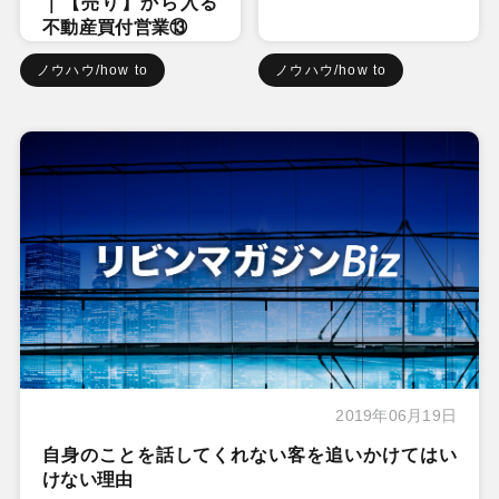
｜【売り】から入る
不動産買付営業⑬
ノウハウ/how to
ノウハウ/how to
2019年06月19日
自身のことを話してくれない客を追いかけてはい
けない理由