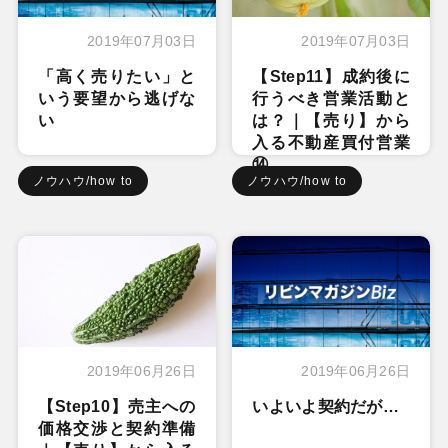
2019年07月03日
2019年07月03日
「高く売りたい」と
【Step11】成約後に
いう要望から逃げな
行うべき営業活動と
い
は？｜【売り】から
入る不動産買付営業
⑭
ノウハウ/how to
ノウハウ/how to
2019年06月26日
2019年06月26日
【Step10】売主への
いよいよ契約だが…
価格交渉と契約準備