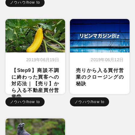
ノウハウ/how to
2019年06月19日
2019年06月12日
【Step9】商談不調
売りから入る買付営
に終わった買客への
業のクロージングの
対応法｜【売り】か
秘訣
ら入る不動産買付営
業⑫
ノウハウ/how to
ノウハウ/how to