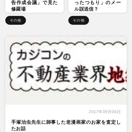
告作成会議」で見た
ったつもり」のメー
修羅場
ル誤送信？
その他
その他
2017年09月06日
手塚治虫先生に師事した老漫画家のお家を査定し
たお話