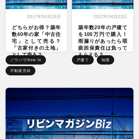
2017年04月23日
2017年04月22日
どちらがお得？築年
築年数20年の戸建て
数40年の家「中古住
を100万円で購入！
宅」として売る？
雨漏りがあったら瑕
「古家付きの土地」
疵担保責任は負って
として売る？
もらえる？
ノウハウ/how to
戸建て
知識
不動産売却