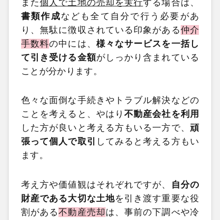
また
個人で土地の売却を実行
する場合は、
書類作成
なども全て自分で行う必要があ
り、無駄に徴収されている印象がある
仲介
手数料
の中には、
様々なサービスを一括し
て引き受ける金額
がしっかり含まれている
ことが分かります。
色々な面倒な手続きやトラブル解決などの
ことを考えると、やはり
不動産会社を利用
した方が良いと考える方もいる一方で、
頑
張って個人で取引
してみると考える方もい
ます。
考え方や価値観はそれぞれですが、
自分の
財産である大切な土地
を引き渡す重要な役
割がある
不動産売却
は、事前の下調べや冷