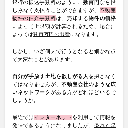
銀行の振込手数料のように、
数百円
なら惜
しみなく支払うことができますが、
不動産
物件の仲介手数料
は、売却する
物件の価格
によって上限額が計算されるため、場合に
よっては
数百万円の出費
になります。
しかし、いざ個人で行うとなると細かな点
で大変なことがあります。
自分が手放す土地を欲しがる人
を探さなく
てはなりませんが、
不動産会社のような広
いネットワーク
がある方がどれほどいるで
しょうか。
最近では
インターネット
を利用して情報を
発信できるようになりましたが、
優れた購