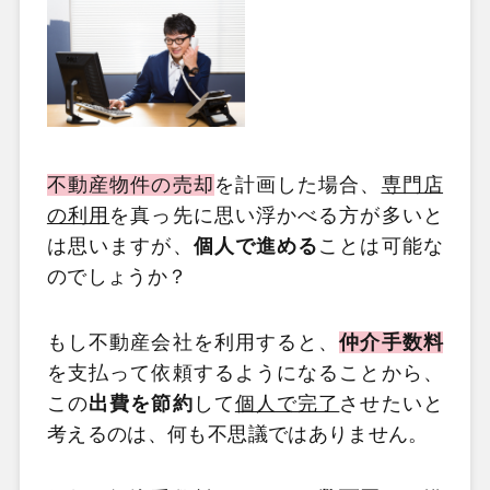
不動産物件の売却
を計画した場合、
専門店
の利用
を真っ先に思い浮かべる方が多いと
は思いますが、
個人で進める
ことは可能な
のでしょうか？
もし不動産会社を利用すると、
仲介手数料
を支払って依頼するようになることから、
この
出費を節約
して
個人で完了
させたいと
考えるのは、何も不思議ではありません。