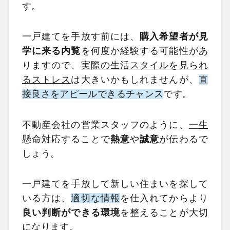
す。
一戸建てを手放す前には、
購入希望者が見
学に来る内覧
を何度か経験する可能性があ
りますので、
実際の生活スタイルを見られ
るストレス
は大きいかもしれませんが、
直
接良さをアピールできるチャンス
です。
不動産会社の営業スタッフのように、
一生
懸命対応
することで
熱意
や
誠意
が伝わるで
しょう。
一戸建てを手放して新しい住まいを探して
いる方は、
適切な情報
を仕入れてからより
良い判断ができる環境
を整えることが大切
になります。