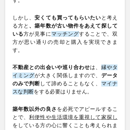
す。
しかし、
安くても買ってもらいたい
と考え
る方と
、築年数が古い物件をあえて探して
いる
方が見事に
マッチング
することで、双
方が思い通りの売却と購入を実現できま
す。
不動産との出会いや巡り合わせ
は、
縁やタ
イミング
が大きく関係しますので、
データ
のみで判断
して諦めることもなく、
マイナ
スな判断
をする必要はりません。
築年数以外の良さ
を必死でアピールするこ
とで、
利便性や生活環境を重視して家探し
をしている方の心に響くことも考えられま