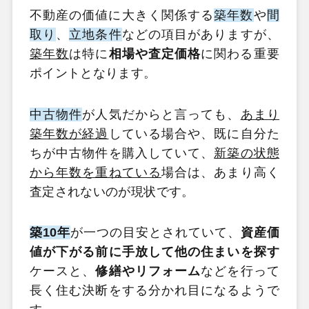
不動産の価値に大きく関係する
築年数
や
間
取り
、
立地条件
などの項目がありますが、
築年数
は特に
相場や査定価格
に関わる重要
ポイントとなります。
中古物件
が人気だからと言っても、
あまり
築年数が経過
している場合や、既に自分た
ちが中古物件を購入していて、
新築の状態
から年数を重ねている
場合は、あまり高く
査定されないのが現状です。
築10年
が一つの目安とされていて、
資産価
値が下がる前に手放して他の住まいを探す
ケースと、
修繕やリフォーム
などを行って
長く住む決断をする分かれ目になるようで