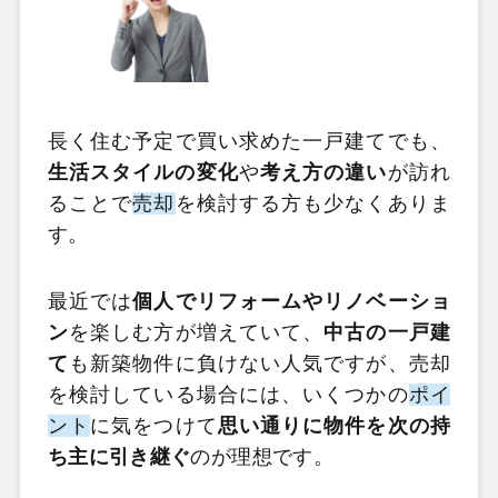
長く住む予定で買い求めた一戸建てでも、
生活スタイルの変化
や
考え方の違い
が訪れ
ることで
売却
を検討する方も少なくありま
す。
最近では
個人でリフォームやリノベーショ
ン
を楽しむ方が増えていて、
中古の一戸建
て
も新築物件に負けない人気ですが、売却
を検討している場合には、いくつかの
ポイ
ント
に気をつけて
思い通りに物件を次の持
ち主に引き継ぐ
のが理想です。