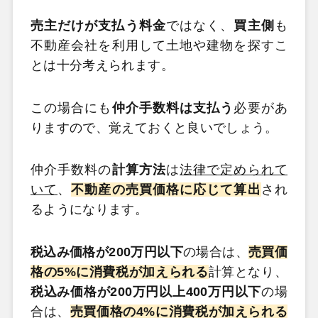
売主だけが支払う料金
ではなく、
買主側
も
不動産会社を利用して土地や建物を探すこ
とは十分考えられます。
この場合にも
仲介手数料は支払う
必要があ
りますので、覚えておくと良いでしょう。
仲介手数料の
計算方法
は
法律で定められて
いて
、
不動産の売買価格に応じて算出
され
るようになります。
税込み価格が200万円以下
の場合は、
売買価
格の5%に消費税が加えられる
計算となり、
税込み価格が200万円以上400万円以下
の場
合は、
売買価格
の4%に消費税が加えられる