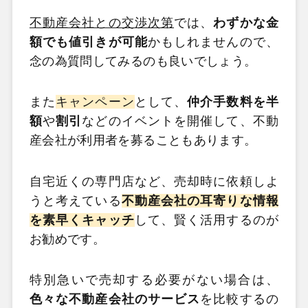
不動産会社との交渉次第
では、
わずかな金
額でも値引きが可能
かもしれませんので、
念の為質問してみるのも良いでしょう。
また
キャンペーン
として、
仲介手数料を半
額
や
割引
などのイベントを開催して、不動
産会社が利用者を募ることもあります。
自宅近くの専門店など、売却時に依頼しよ
うと考えている
不動産会社の耳寄りな情報
を素早くキャッチ
して、賢く活用するのが
お勧めです。
特別急いで売却する必要がない場合は、
色々な不動産会社のサービス
を比較するの