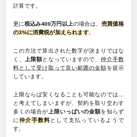
計算です。
更に
税込み400万円以上
の場合は、
売買価格
の3%に消費税が加えられます
。
この方法で算出された数字が決まりではな
く、
上限額
となっていますので、
仲介手数
料として受け取って良い範囲の金額
を提示
しています。
上限ならば安くなることも可能なのでは…
と考えてしまいますが、契約を取り交わす
多くの場合が
上限いっぱいの金額
を知らず
に
仲介手数料
として支払っているようで
す。