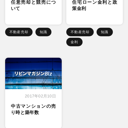
任意売却と競売につ
住宅ローン金利と政
いて
策金利
不動産売却
知識
不動産売却
知識
金利
2017年02月10日
中古マンションの売
り時と築年数