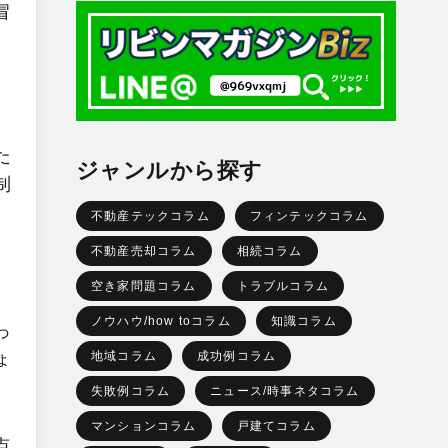
冒
。
、
た
ジャンルから探す
制
不動産テックコラム
フィンテックコラム
不動産売却コラム
相続コラム
空き家問題コラム
トラブルコラム
ノウハウ/how toコラム
知識コラム
っ
ょ
地域コラム
成功例コラム
失敗例コラム
ニュース/時事ネタコラム
マンションコラム
戸建てコラム
点