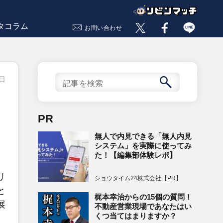
タコラム
お問い合わせ
0日
PR
無人で内見できる「無人内見
システム」を実際に使ってみ
た！【編集部体験レポ】
リ
ショウタイム24株式会社【PR】
と
梶本幸治からの15個の質問！
展
不動産営業現場であなたはい
くつ当てはまりますか？