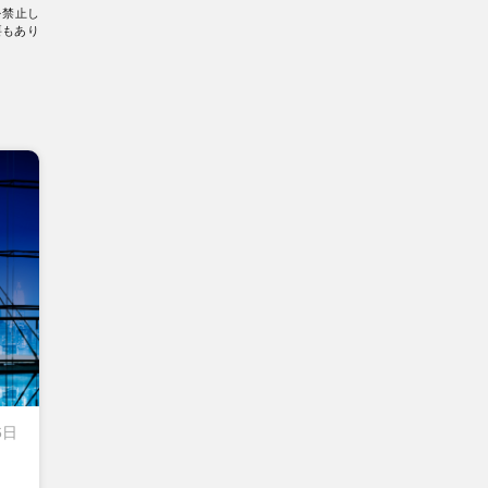
を禁止し
要もあり
6日