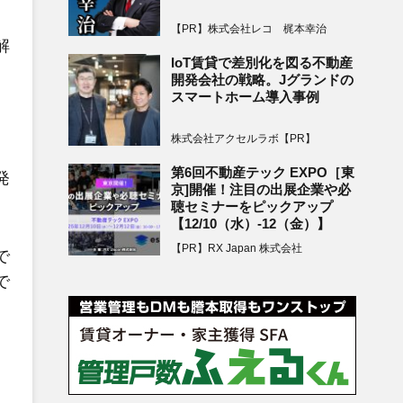
【PR】株式会社レコ 梶本幸治
解
IoT賃貸で差別化を図る不動産
開発会社の戦略。Jグランドの
スマートホーム導入事例
株式会社アクセルラボ【PR】
第6回不動産テック EXPO［東
発
京]開催！注目の出展企業や必
聴セミナーをピックアップ
【12/10（水）-12（金）】
【PR】RX Japan 株式会社
で
で