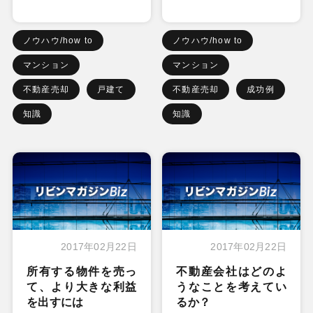
ノウハウ/how to
ノウハウ/how to
マンション
マンション
不動産売却
戸建て
不動産売却
成功例
知識
知識
2017年02月22日
2017年02月22日
所有する物件を売っ
不動産会社はどのよ
て、より大きな利益
うなことを考えてい
を出すには
るか？