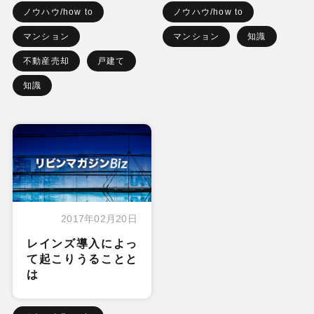
ノウハウ/how to
ノウハウ/how to
マンション
マンション
知識
不動産売却
戸建て
知識
2017年02月20日
レインズ導入によっ
て起こりうることと
は