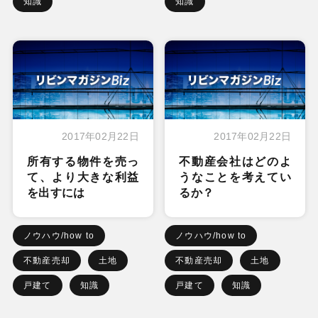
知識
知識
2017年02月22日
2017年02月22日
所有する物件を売っ
不動産会社はどのよ
て、より大きな利益
うなことを考えてい
を出すには
るか？
ノウハウ/how to
ノウハウ/how to
不動産売却
土地
不動産売却
土地
戸建て
知識
戸建て
知識