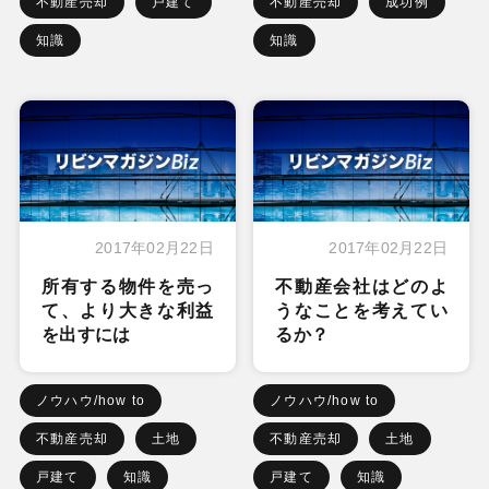
不動産売却
戸建て
不動産売却
成功例
知識
知識
2017年02月22日
2017年02月22日
所有する物件を売っ
不動産会社はどのよ
て、より大きな利益
うなことを考えてい
を出すには
るか？
ノウハウ/how to
ノウハウ/how to
不動産売却
土地
不動産売却
土地
戸建て
知識
戸建て
知識