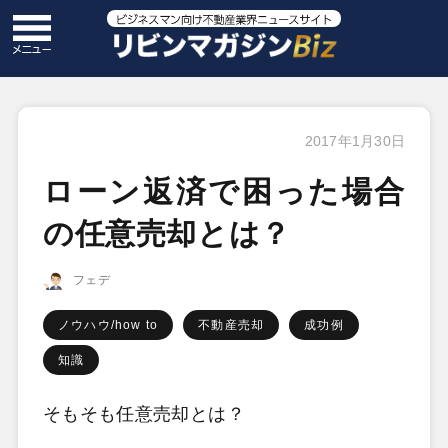
2017年1月30日
ローン返済で困った場合
の任意売却とは？
フェデ
ノウハウ/how to
不動産売却
成功例
知識
そもそも任意売却とは？