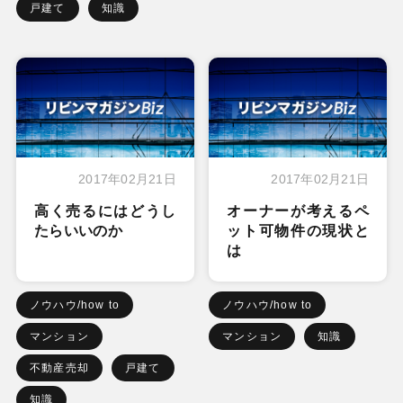
戸建て
知識
2017年02月21日
2017年02月21日
高く売るにはどうし
オーナーが考えるペ
たらいいのか
ット可物件の現状と
は
ノウハウ/how to
ノウハウ/how to
マンション
マンション
知識
不動産売却
戸建て
知識