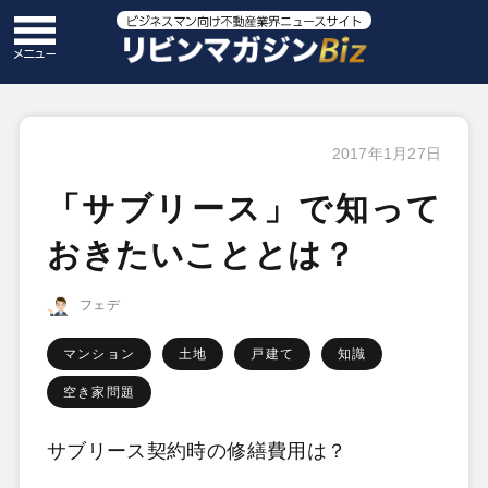
2017年1月27日
「サブリース」で知って
おきたいこととは？
フェデ
マンション
土地
戸建て
知識
空き家問題
サブリース契約時の修繕費用は？