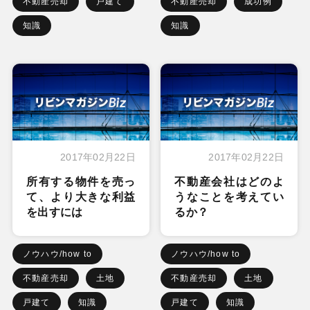
不動産売却
戸建て
不動産売却
成功例
知識
知識
2017年02月22日
2017年02月22日
所有する物件を売っ
不動産会社はどのよ
て、より大きな利益
うなことを考えてい
を出すには
るか？
ノウハウ/how to
ノウハウ/how to
不動産売却
土地
不動産売却
土地
戸建て
知識
戸建て
知識