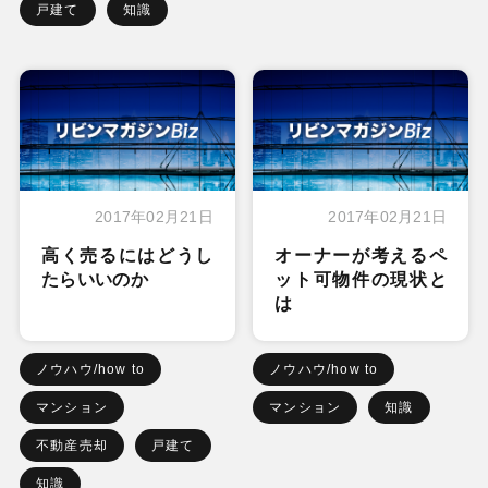
戸建て
知識
2017年02月21日
2017年02月21日
高く売るにはどうし
オーナーが考えるペ
たらいいのか
ット可物件の現状と
は
ノウハウ/how to
ノウハウ/how to
マンション
マンション
知識
不動産売却
戸建て
知識