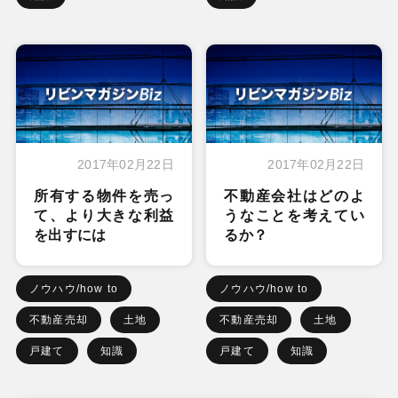
2017年02月22日
2017年02月22日
所有する物件を売っ
不動産会社はどのよ
て、より大きな利益
うなことを考えてい
を出すには
るか？
ノウハウ/how to
ノウハウ/how to
不動産売却
土地
不動産売却
土地
戸建て
知識
戸建て
知識