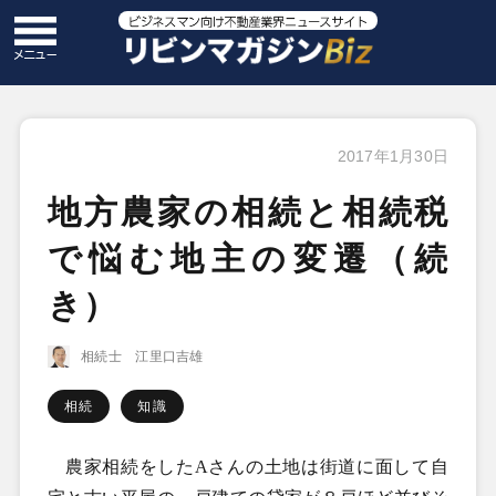
2017年1月30日
地方農家の相続と相続税
で悩む地主の変遷（続
き）
相続士 江里口吉雄
相続
知識
農家相続をした
A
さんの土地は街道に面して自