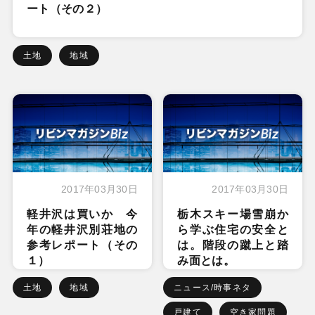
ート（その２）
土地
地域
2017年03月30日
2017年03月30日
軽井沢は買いか 今
栃木スキー場雪崩か
年の軽井沢別荘地の
ら学ぶ住宅の安全と
参考レポート（その
は。階段の蹴上と踏
１）
み面とは。
土地
地域
ニュース/時事ネタ
戸建て
空き家問題