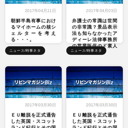
2017年04月11日
2017年04月03日
朝鮮半島有事におけ
弁護士の常識は世間
るマイホームの核シ
の非常識？景品表示
ェルターを考え
法も知らなかったア
る・・・。
ディーレ法律事務所
の営業販促のド素人
ニュース/時事ネタ
ニュース/時事ネタ
ぶり
2017年03月30日
2017年03月30日
ＥＵ離脱を正式通告
ＥＵ離脱を正式通告
した英国・スコット
した英国・スコット
ランド紀行とその国
ランド紀行とその国