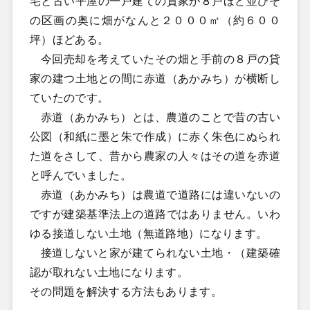
宅と古い平屋の一戸建ての貸家が８戸ほど並びそ
の区画の奥に畑がなんと２０００㎡（約６００
坪）ほどある。
今回売却を考えていたその畑と手前の８戸の貸
家の建つ土地との間に赤道（あかみち）が横断し
ていたのです。
赤道（あかみち）とは、農道のことで昔の古い
公図（和紙に墨と朱で作成）に赤く朱色にぬられ
た道をさして、昔から農家の人々はその道を赤道
と呼んでいました。
赤道（あかみち）は農道で道路には違いないの
ですが建築基準法上の道路ではありません。いわ
ゆる接道しない土地（無道路地）になります。
接道しないと家が建てられない土地・（建築確
認が取れない土地になります。
その問題を解決する方法もあります。