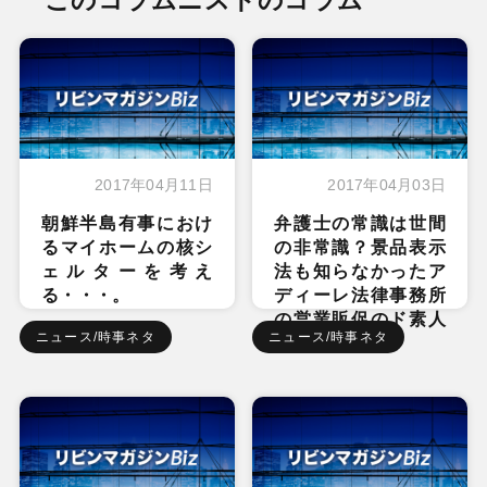
このコラムニストのコラム
2017年04月11日
2017年04月03日
朝鮮半島有事におけ
弁護士の常識は世間
るマイホームの核シ
の非常識？景品表示
ェルターを考え
法も知らなかったア
る・・・。
ディーレ法律事務所
の営業販促のド素人
ニュース/時事ネタ
ニュース/時事ネタ
ぶり