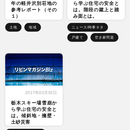
年の軽井沢別荘地の
ら学ぶ住宅の安全と
参考レポート（その
は。階段の蹴上と踏
１）
み面とは。
土地
地域
ニュース/時事ネタ
戸建て
空き家問題
2017年03月30日
栃木スキー場雪崩か
ら学ぶ住宅の安全と
は。傾斜地・擁壁・
土砂災害