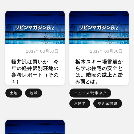
2017年03月30日
2017年03月30日
軽井沢は買いか 今
栃木スキー場雪崩か
年の軽井沢別荘地の
ら学ぶ住宅の安全と
参考レポート（その
は。階段の蹴上と踏
１）
み面とは。
土地
地域
ニュース/時事ネタ
戸建て
空き家問題