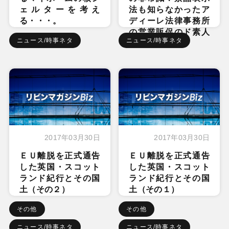
ェルターを考え
法も知らなかったア
る・・・。
ディーレ法律事務所
の営業販促のド素人
ニュース/時事ネタ
ニュース/時事ネタ
ぶり
2017年03月30日
2017年03月30日
ＥＵ離脱を正式通告
ＥＵ離脱を正式通告
した英国・スコット
した英国・スコット
ランド紀行とその国
ランド紀行とその国
土（その２）
土（その１）
その他
その他
ニュース/時事ネタ
ニュース/時事ネタ