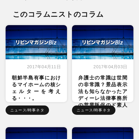
このコラムニストのコラム
2017年04月11日
2017年04月03日
朝鮮半島有事におけ
弁護士の常識は世間
るマイホームの核シ
の非常識？景品表示
ェルターを考え
法も知らなかったア
る・・・。
ディーレ法律事務所
の営業販促のド素人
ニュース/時事ネタ
ニュース/時事ネタ
ぶり