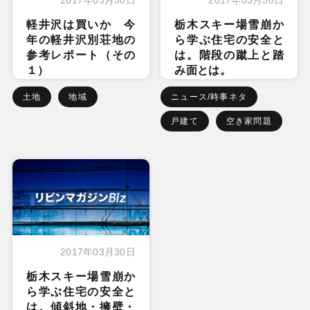
軽井沢は買いか 今
栃木スキー場雪崩か
年の軽井沢別荘地の
ら学ぶ住宅の安全と
参考レポート（その
は。階段の蹴上と踏
１）
み面とは。
土地
地域
ニュース/時事ネタ
戸建て
空き家問題
2017年03月30日
栃木スキー場雪崩か
ら学ぶ住宅の安全と
は。傾斜地・擁壁・