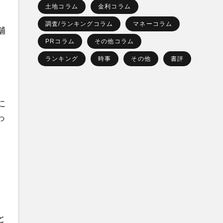
土地コラム
金利コラム
調査/ランキングコラム
マネーコラム
舗
PRコラム
その他コラム
ランキング
時事
その他
書評
に
っ
、
と