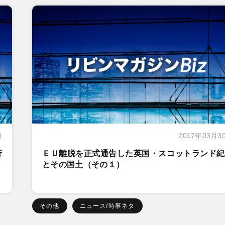
日
2017年03月3
行
ＥＵ離脱を正式通告した英国・スコットランド紀
とその国土（その１）
その他
ニュース/時事ネタ