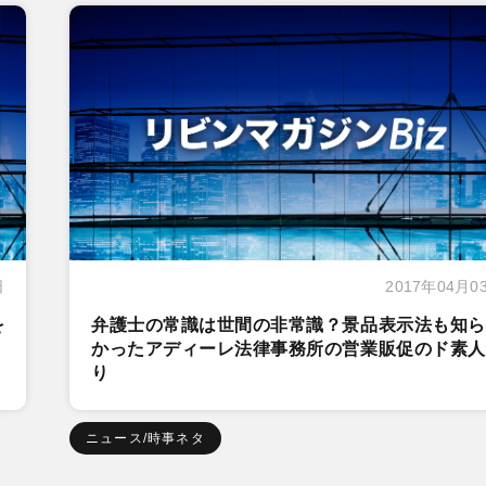
日
2017年04月0
を
弁護士の常識は世間の非常識？景品表示法も知ら
かったアディーレ法律事務所の営業販促のド素人
り
ニュース/時事ネタ