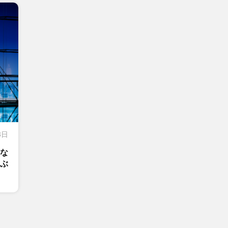
3日
な
ぶ