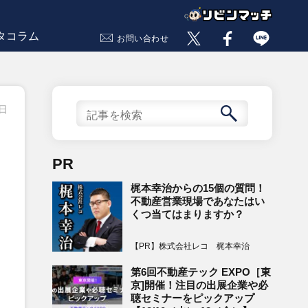
タコラム
お問い合わせ
9日
PR
梶本幸治からの15個の質問！
不動産営業現場であなたはい
くつ当てはまりますか？
【PR】株式会社レコ 梶本幸治
第6回不動産テック EXPO［東
京]開催！注目の出展企業や必
聴セミナーをピックアップ