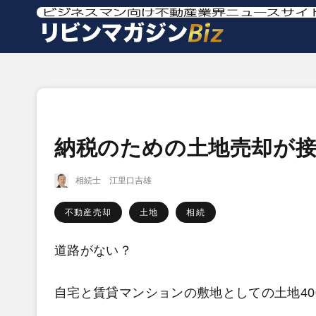
納税のための土地売却が
相続士 江里口吉雄
不動産売却
土地
相続
道路がない？
自宅と賃貸マンションの敷地としての土地40