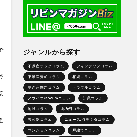
で
ジャンルから探す
不動産テックコラム
フィンテックコラム
路
不動産売却コラム
相続コラム
空き家問題コラム
トラブルコラム
接
ノウハウ/how toコラム
知識コラム
地域コラム
成功例コラム
道
失敗例コラム
ニュース/時事ネタコラム
マンションコラム
戸建てコラム