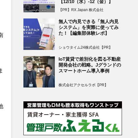
【12/10（水）-12（金）】
【PR】RX Japan 株式会社
無人で内見できる「無人内見
システム」を実際に使ってみ
た！【編集部体験レポ】
南
ショウタイム24株式会社【PR】
IoT賃貸で差別化を図る不動産
開発会社の戦略。Jグランドの
ま
スマートホーム導入事例
株式会社アクセルラボ【PR】
地