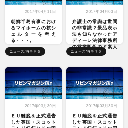
2017年04月11日
2017年04月03日
朝鮮半島有事におけ
弁護士の常識は世間
るマイホームの核シ
の非常識？景品表示
ェルターを考え
法も知らなかったア
る・・・。
ディーレ法律事務所
の営業販促のド素人
ニュース/時事ネタ
ニュース/時事ネタ
ぶり
2017年03月30日
2017年03月30日
ＥＵ離脱を正式通告
ＥＵ離脱を正式通告
した英国・スコット
した英国・スコット