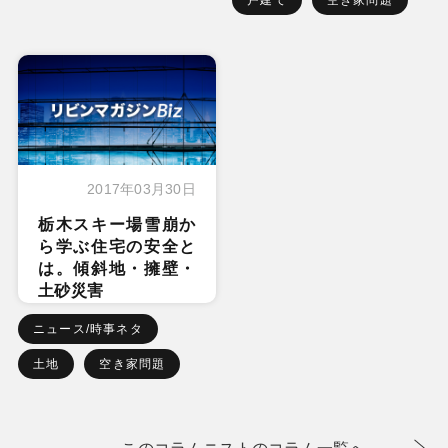
2017年03月30日
栃木スキー場雪崩か
ら学ぶ住宅の安全と
は。傾斜地・擁壁・
土砂災害
ニュース/時事ネタ
土地
空き家問題