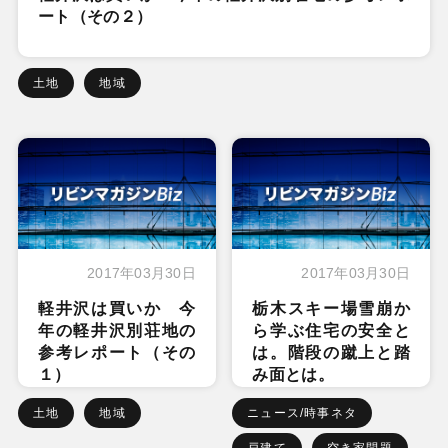
ート（その２）
土地
地域
2017年03月30日
2017年03月30日
軽井沢は買いか 今
栃木スキー場雪崩か
年の軽井沢別荘地の
ら学ぶ住宅の安全と
参考レポート（その
は。階段の蹴上と踏
１）
み面とは。
土地
地域
ニュース/時事ネタ
戸建て
空き家問題