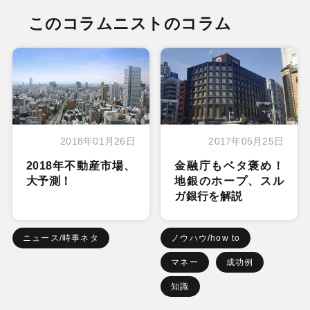
このコラムニストのコラム
2018年01月26日
2017年05月25日
2018年不動産市場、
金融庁もベタ褒め！
大予測！
地銀のホープ、スル
ガ銀行を解説
ニュース/時事ネタ
ノウハウ/how to
マネー
成功例
知識