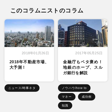
このコラムニストのコラム
2018年01月26日
2017年05月25日
2018年不動産市場、
金融庁もベタ褒め！
大予測！
地銀のホープ、スル
ガ銀行を解説
ニュース/時事ネタ
ノウハウ/how to
マネー
成功例
知識