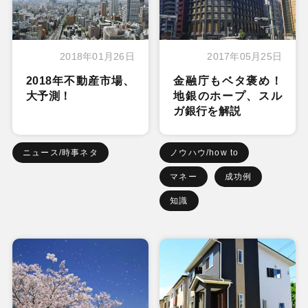
2018年01月26日
2017年05月25日
2018年不動産市場、
金融庁もベタ褒め！
大予測！
地銀のホープ、スル
ガ銀行を解説
ニュース/時事ネタ
ノウハウ/how to
マネー
成功例
知識